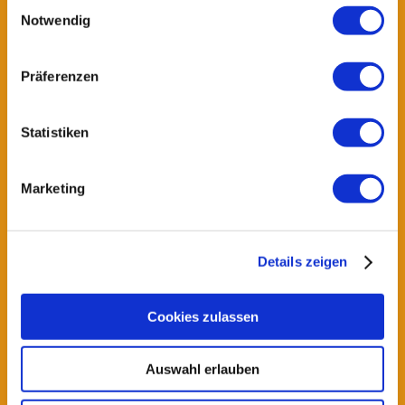
Einwilligungsauswahl
Wechsel in allgemeines Fitness-Training jederzeit
Notwendig
möglich
Präferenzen
Physiotherapeutische Verlaufskontrolle:
jeweils 35,00 €
Statistiken
Personal Training / Individuelle Einzelstunde: nach
Aufwand, ab 60,00 € / h
Marketing
Details zeigen
Cookies zulassen
Auswahl erlauben