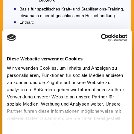
160,00 €
Basis für spezifisches Kraft- und Stabilisations-Training,
etwa nach einer abgeschlossenen Heilbehandlung.
Enthält:
Physiotherapeutische Befundung
Trainings-Abstimmung Physiotherapie / Fitness-
Team
Analyse- und Beratungsgespräch
Trainingsplan
Diese Webseite verwendet Cookies
Geräte- / Übungseinweisung
Wir verwenden Cookies, um Inhalte und Anzeigen zu
personalisieren, Funktionen für soziale Medien anbieten
Spezifisches Kraft- und Stabilisationstraining (mtl.
zu können und die Zugriffe auf unsere Website zu
kündbar): ab 80,00 €
/ Monat
analysieren. Außerdem geben wir Informationen zu Ihrer
basierend auf Gesundheitsplan
Verwendung unserer Website an unsere Partner für
Enthält u.a.:
soziale Medien, Werbung und Analysen weiter. Unsere
Zwei Trainings pro Woche mit jeweils fest
Partner führen diese Informationen möglicherweise mit
vereinbarten Terminen
weiteren Daten zusammen, die Sie ihnen bereitgestellt
Persönliche Trainingsbetreuung und -anleitung
haben oder die sie im Rahmen Ihrer Nutzung der Dienste
Fortlaufende Anpassung des Trainingsplans
gesammelt haben.